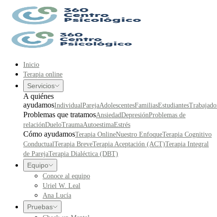
Inicio
Terapia online
Servicios
A quiénes
ayudamos
Individual
Pareja
Adolescentes
Familias
Estudiantes
Trabajado
Problemas que tratamos
Ansiedad
Depresión
Problemas de
relación
Duelo
Trauma
Autoestima
Estrés
Cómo ayudamos
Terapia Online
Nuestro Enfoque
Terapia Cognitivo
Conductual
Terapia Breve
Terapia Aceptación (ACT)
Terapia Integral
de Pareja
Terapia Dialéctica (DBT)
Equipo
Conoce al equipo
Uriel W. Leal
Ana Lucía
Pruebas