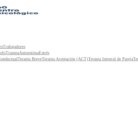
es
Trabajadores
elo
Trauma
Autoestima
Estrés
Conductual
Terapia Breve
Terapia Aceptación (ACT)
Terapia Integral de Pareja
Te