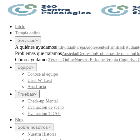
Inicio
Terapia online
Servicios
A quiénes ayudamos
Individual
Pareja
Adolescentes
Familias
Estudiant
Problemas que tratamos
Ansiedad
Depresión
Problemas de relación
Du
Cómo ayudamos
Terapia Online
Nuestro Enfoque
Terapia Cognitivo 
Equipo
Conoce al equipo
Uriel W. Leal
Ana Lucía
Pruebas
Check-up Mental
Evaluación de sueño
Evaluación TDAH
Blog
Sobre nosotros
Nuestra Historia