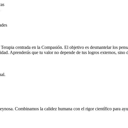
cas
a
ades
Terapia centrada en la Compasión. El objetivo es desmantelar los pens
nidad. Aprenderás que tu valor no depende de tus logros externos, sino d
al.
Reynosa. Combinamos la calidez humana con el rigor científico para ayud