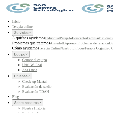
Inicio
Terapia online
Servicios
A quiénes ayudamos
Individual
Pareja
Adolescentes
Familias
Estudiant
Problemas que tratamos
Ansiedad
Depresión
Problemas de relación
Du
Cómo ayudamos
Terapia Online
Nuestro Enfoque
Terapia Cognitivo 
Equipo
Conoce al equipo
Uriel W. Leal
Ana Lucía
Pruebas
Check-up Mental
Evaluación de sueño
Evaluación TDAH
Blog
Sobre nosotros
Nuestra Historia