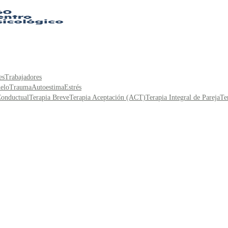
es
Trabajadores
elo
Trauma
Autoestima
Estrés
Conductual
Terapia Breve
Terapia Aceptación (ACT)
Terapia Integral de Pareja
Te