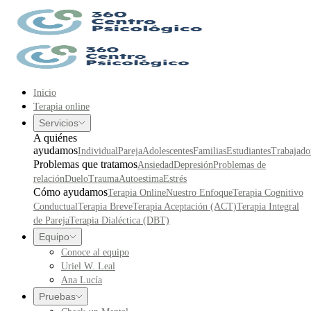
Inicio
Terapia online
Servicios
A quiénes
ayudamos
Individual
Pareja
Adolescentes
Familias
Estudiantes
Trabajado
Problemas que tratamos
Ansiedad
Depresión
Problemas de
relación
Duelo
Trauma
Autoestima
Estrés
Cómo ayudamos
Terapia Online
Nuestro Enfoque
Terapia Cognitivo
Conductual
Terapia Breve
Terapia Aceptación (ACT)
Terapia Integral
de Pareja
Terapia Dialéctica (DBT)
Equipo
Conoce al equipo
Uriel W. Leal
Ana Lucía
Pruebas