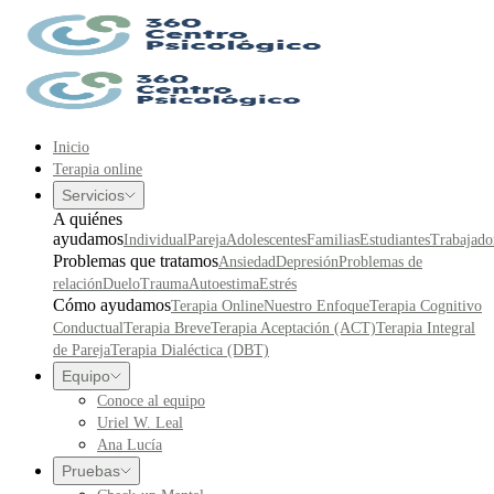
Inicio
Terapia online
Servicios
A quiénes
ayudamos
Individual
Pareja
Adolescentes
Familias
Estudiantes
Trabajado
Problemas que tratamos
Ansiedad
Depresión
Problemas de
relación
Duelo
Trauma
Autoestima
Estrés
Cómo ayudamos
Terapia Online
Nuestro Enfoque
Terapia Cognitivo
Conductual
Terapia Breve
Terapia Aceptación (ACT)
Terapia Integral
de Pareja
Terapia Dialéctica (DBT)
Equipo
Conoce al equipo
Uriel W. Leal
Ana Lucía
Pruebas