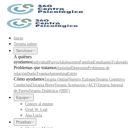
Inicio
Terapia online
Servicios
A quiénes
ayudamos
Individual
Pareja
Adolescentes
Familias
Estudiantes
Trabajado
Problemas que tratamos
Ansiedad
Depresión
Problemas de
relación
Duelo
Trauma
Autoestima
Estrés
Cómo ayudamos
Terapia Online
Nuestro Enfoque
Terapia Cognitivo
Conductual
Terapia Breve
Terapia Aceptación (ACT)
Terapia Integral
de Pareja
Terapia Dialéctica (DBT)
Equipo
Conoce al equipo
Uriel W. Leal
Ana Lucía
Pruebas