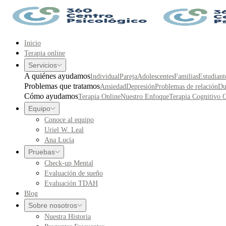
Inicio
Terapia online
Servicios
A quiénes ayudamos
Individual
Pareja
Adolescentes
Familias
Estudiant
Problemas que tratamos
Ansiedad
Depresión
Problemas de relación
Du
Cómo ayudamos
Terapia Online
Nuestro Enfoque
Terapia Cognitivo 
Equipo
Conoce al equipo
Uriel W. Leal
Ana Lucía
Pruebas
Check-up Mental
Evaluación de sueño
Evaluación TDAH
Blog
Sobre nosotros
Nuestra Historia