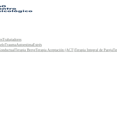
es
Trabajadores
elo
Trauma
Autoestima
Estrés
Conductual
Terapia Breve
Terapia Aceptación (ACT)
Terapia Integral de Pareja
Te