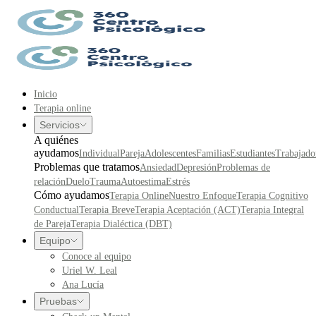
Inicio
Terapia online
Servicios
A quiénes
ayudamos
Individual
Pareja
Adolescentes
Familias
Estudiantes
Trabajado
Problemas que tratamos
Ansiedad
Depresión
Problemas de
relación
Duelo
Trauma
Autoestima
Estrés
Cómo ayudamos
Terapia Online
Nuestro Enfoque
Terapia Cognitivo
Conductual
Terapia Breve
Terapia Aceptación (ACT)
Terapia Integral
de Pareja
Terapia Dialéctica (DBT)
Equipo
Conoce al equipo
Uriel W. Leal
Ana Lucía
Pruebas