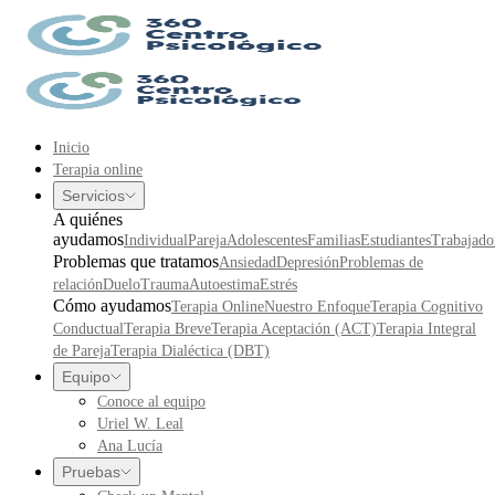
Inicio
Terapia online
Servicios
A quiénes
ayudamos
Individual
Pareja
Adolescentes
Familias
Estudiantes
Trabajado
Problemas que tratamos
Ansiedad
Depresión
Problemas de
relación
Duelo
Trauma
Autoestima
Estrés
Cómo ayudamos
Terapia Online
Nuestro Enfoque
Terapia Cognitivo
Conductual
Terapia Breve
Terapia Aceptación (ACT)
Terapia Integral
de Pareja
Terapia Dialéctica (DBT)
Equipo
Conoce al equipo
Uriel W. Leal
Ana Lucía
Pruebas