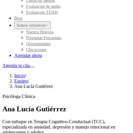
Check-up Mental
Evaluación de sueño
Evaluación TDAH
Blog
Sobre nosotros
Nuestra Historia
Preguntas Frecuentes
Oportunidades
Ubicaciones
Agendar ahora
Agenda tu cita
Inicio
/
Equipo
/
Ana Lucía Gutiérrez
Psicóloga Clínica
Ana Lucía Gutiérrez
Con enfoque en Terapia Cognitivo-Conductual (TCC),
especializada en ansiedad, depresión y manejo emocional en
adolescentes y adultos.