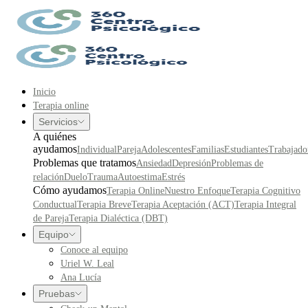
Inicio
Terapia online
Servicios
A quiénes
ayudamos
Individual
Pareja
Adolescentes
Familias
Estudiantes
Trabajado
Problemas que tratamos
Ansiedad
Depresión
Problemas de
relación
Duelo
Trauma
Autoestima
Estrés
Cómo ayudamos
Terapia Online
Nuestro Enfoque
Terapia Cognitivo
Conductual
Terapia Breve
Terapia Aceptación (ACT)
Terapia Integral
de Pareja
Terapia Dialéctica (DBT)
Equipo
Conoce al equipo
Uriel W. Leal
Ana Lucía
Pruebas