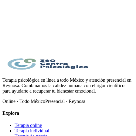
6 preguntas, una por pantalla.
Duración aproximada: menos de 5 minutos.
Al finalizar verás un resultado orientativo en esta misma
página.
Este cuestionario no sustituye una evaluación clínica profesional.
Solo un profesional de la salud puede realizar un diagnóstico. Si
tienes dudas sobre TDAH en adultos, consulta con tu médico o un
especialista en salud mental.
Empezar
Terapia psicológica en línea a todo México y atención presencial en
Reynosa. Combinamos la calidez humana con el rigor científico
para ayudarte a recuperar tu bienestar emocional.
Online · Todo México
Presencial · Reynosa
Explora
Terapia online
Terapia individual