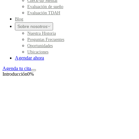
Check-up Mental
Evaluación de sueño
Evaluación TDAH
Blog
Sobre nosotros
Nuestra Historia
Preguntas Frecuentes
Oportunidades
Ubicaciones
Agendar ahora
Agenda tu cita
Introducción
0
%
Tamizaje orientativo
TDAH en adultos (ASRS-V1.1)
Cuestionario autoinformado de cribado de 6 preguntas, basado en la
entrevista diagnóstica internacional compuesta de la OMS.
Marca la opción que mejor describa cómo te has sentido y
comportado en los
últimos 6 meses
. Este cuestionario es para
personas
mayores de 18 años
.