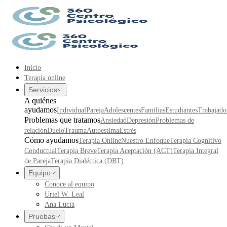
Inicio
Terapia online
Servicios
A quiénes
ayudamos
Individual
Pareja
Adolescentes
Familias
Estudiantes
Trabajado
Problemas que tratamos
Ansiedad
Depresión
Problemas de
relación
Duelo
Trauma
Autoestima
Estrés
Cómo ayudamos
Terapia Online
Nuestro Enfoque
Terapia Cognitivo
Conductual
Terapia Breve
Terapia Aceptación (ACT)
Terapia Integral
de Pareja
Terapia Dialéctica (DBT)
Equipo
Conoce al equipo
Uriel W. Leal
Ana Lucía
Pruebas