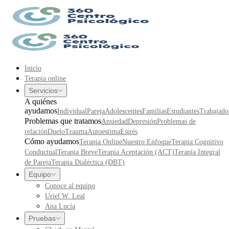
Inicio
Terapia online
Servicios
A quiénes
ayudamos
Individual
Pareja
Adolescentes
Familias
Estudiantes
Trabajado
Problemas que tratamos
Ansiedad
Depresión
Problemas de
relación
Duelo
Trauma
Autoestima
Estrés
Cómo ayudamos
Terapia Online
Nuestro Enfoque
Terapia Cognitivo
Conductual
Terapia Breve
Terapia Aceptación (ACT)
Terapia Integral
de Pareja
Terapia Dialéctica (DBT)
Equipo
Conoce al equipo
Uriel W. Leal
Ana Lucía
Pruebas