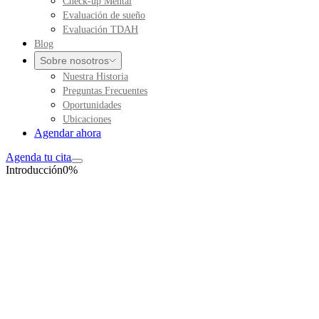
Check-up Mental
Evaluación de sueño
Evaluación TDAH
Blog
Sobre nosotros
Nuestra Historia
Preguntas Frecuentes
Oportunidades
Ubicaciones
Agendar ahora
Agenda tu cita
Introducción
0
%
Tamizaje orientativo
Evaluación de sueño
Cuestionario breve sobre hábitos y síntomas relacionados con el
sueño durante las
últimas cuatro semanas
.
Responde con la mayor exactitud posible. No hay respuestas
correctas ni incorrectas.
12 preguntas, una por pantalla.