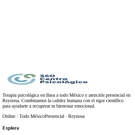
Duración aproximada: 5 a 8 minutos.
Al finalizar verás un resumen orientativo en esta misma
página.
Este cuestionario no sustituye una evaluación clínica profesional. Si
necesitas ayuda urgente, comunícate con servicios de emergencia
(911 en México).
Basado en: Crönlein, T., Langguth, B., Popp, R., Lukesch, H., Pieh,
C., Hajak, G., & Geisler, P. (2013). Regensburg Insomnia Scale
(RIS). Health and Quality of Life Outcomes, 11, 65.
https://doi.org/10.1186/1477-7525-11-65
Empezar
Terapia psicológica en línea a todo México y atención presencial en
Reynosa. Combinamos la calidez humana con el rigor científico
para ayudarte a recuperar tu bienestar emocional.
Online · Todo México
Presencial · Reynosa
Explora