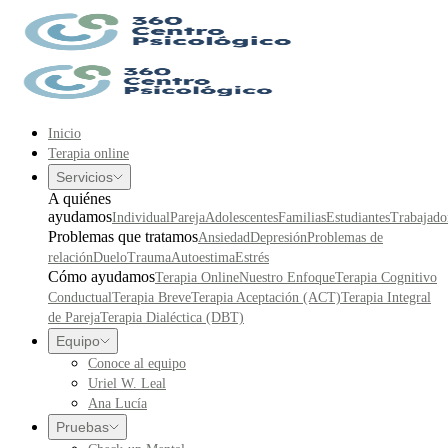
Inicio
Terapia online
Servicios
A quiénes
ayudamos
Individual
Pareja
Adolescentes
Familias
Estudiantes
Trabajado
Problemas que tratamos
Ansiedad
Depresión
Problemas de
relación
Duelo
Trauma
Autoestima
Estrés
Cómo ayudamos
Terapia Online
Nuestro Enfoque
Terapia Cognitivo
Conductual
Terapia Breve
Terapia Aceptación (ACT)
Terapia Integral
de Pareja
Terapia Dialéctica (DBT)
Equipo
Conoce al equipo
Uriel W. Leal
Ana Lucía
Pruebas