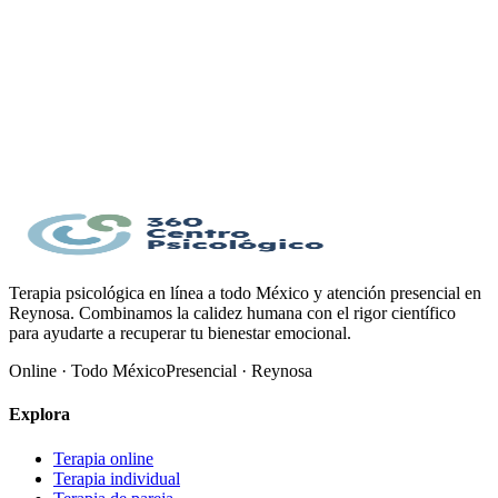
21 preguntas, una por pantalla.
Duración aproximada: 5 a 8 minutos.
Al finalizar verás un resultado orientativo en esta misma
página.
Este cuestionario no sustituye una evaluación clínica profesional. Si
necesitas ayuda urgente, comunícate con servicios de emergencia
(911 en México) o con una línea de crisis local.
Empezar
Terapia psicológica en línea a todo México y atención presencial en
Reynosa. Combinamos la calidez humana con el rigor científico
para ayudarte a recuperar tu bienestar emocional.
Online · Todo México
Presencial · Reynosa
Explora
Terapia online
Terapia individual