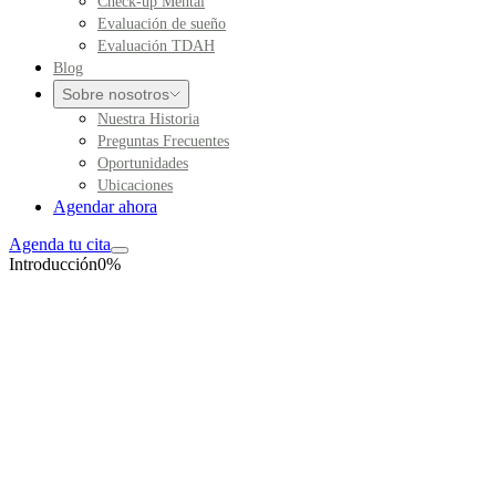
Check-up Mental
Evaluación de sueño
Evaluación TDAH
Blog
Sobre nosotros
Nuestra Historia
Preguntas Frecuentes
Oportunidades
Ubicaciones
Agendar ahora
Agenda tu cita
Introducción
0
%
Tamizaje orientativo
Check-Up Mental
Evaluación breve basada en la prueba DASS-21 para explorar
señales de depresión, ansiedad y estrés durante los últimos 7 días.
Lee cada frase y selecciona la opción que mejor indique en qué
medida cada frase ha sido aplicable a ti durante los
últimos 7 días
.
No hay respuestas correctas ni incorrectas; no emplees mucho
tiempo en cada frase.